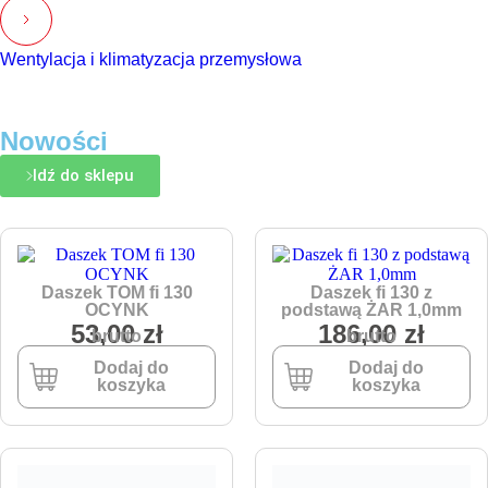
Wentylacja i klimatyzacja przemysłowa
Nowości
Idź do sklepu
Daszek TOM fi 130
Daszek fi 130 z
OCYNK
podstawą ŻAR 1,0mm
53,00
zł
186,00
zł
brutto
brutto
Dodaj do
Dodaj do
koszyka
koszyka