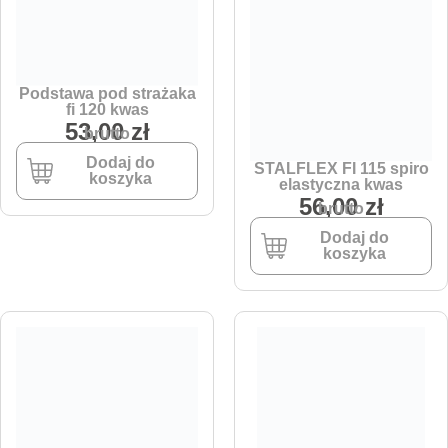
Podstawa pod strażaka
fi 120 kwas
53,00
zł
brutto
Dodaj do
STALFLEX FI 115 spiro
koszyka
elastyczna kwas
56,00
zł
brutto
Dodaj do
koszyka