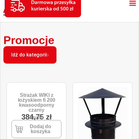
Nasady
kominowe
Promocje
taniej
niż
Idź do kategorii
na Allegro!
Strażak WIKI z
łożyskiem fi 200
kwasoodporny
czarny
384,75
zł
brutto
Dodaj do
koszyka