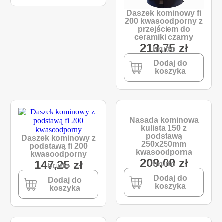
Daszek kominowy fi
200 kwasoodporny z
przejściem do
ceramiki czarny
213,75
zł
brutto
Dodaj do
koszyka
Nasada kominowa
kulista 150 z
podstawą
Daszek kominowy z
250x250mm
podstawą fi 200
kwasoodporna
kwasoodporny
209,00
zł
147,25
zł
brutto
brutto
Dodaj do
Dodaj do
koszyka
koszyka