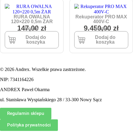
RURA OWALNA
Rekuperator PRO MAX
120×220 0,5m ŻAR
400V-C
147,00
zł
9.450,00
zł
brutto
brutto
Dodaj do
Dodaj do
koszyka
koszyka
© 2026 Andrex. Wszelkie prawa zastrzeżone.
NIP: 7341164226
ANDREX Paweł Okarma
ul. Stanisława Wyspiańskiego 28 / 33-300 Nowy Sącz
Regulamin sklepu
Polityka prywatności