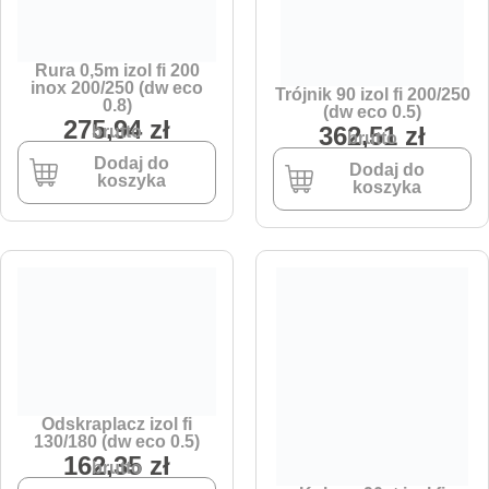
Rura 0,5m izol fi 200
inox 200/250 (dw eco
Trójnik 90 izol fi 200/250
0.8)
(dw eco 0.5)
275,94
zł
362,51
zł
brutto
brutto
Dodaj do
Dodaj do
koszyka
koszyka
Odskraplacz izol fi
130/180 (dw eco 0.5)
162,35
zł
brutto