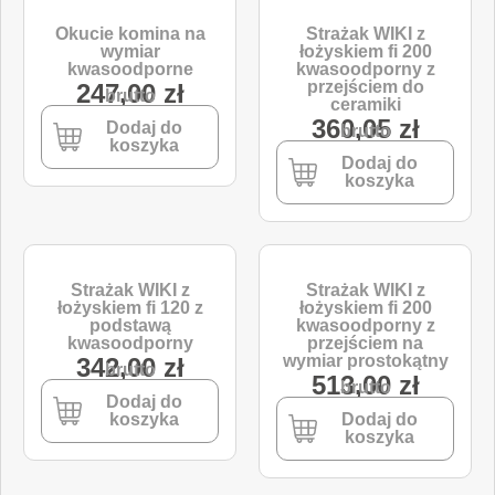
Okucie komina na
Strażak WIKI z
wymiar
łożyskiem fi 200
kwasoodporne
kwasoodporny z
przejściem do
247,00
zł
brutto
ceramiki
360,05
zł
Dodaj do
brutto
koszyka
Dodaj do
koszyka
Strażak WIKI z
Strażak WIKI z
łożyskiem fi 120 z
łożyskiem fi 200
podstawą
kwasoodporny z
kwasoodporny
przejściem na
wymiar prostokątny
342,00
zł
brutto
513,00
zł
brutto
Dodaj do
koszyka
Dodaj do
koszyka