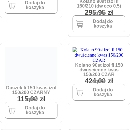
Kolano 90st izol fi
Dodaj do
160/210 (dw eco 0.5)
koszyka
295,95
zł
brutto
Dodaj do
koszyka
Kolano 90st izol fi 150
dwuścienne kwas
150/200 CZAR
424,00
zł
brutto
Daszek fi 150 kwas izol
Dodaj do
150/200 CZARNY
koszyka
115,00
zł
brutto
Dodaj do
koszyka